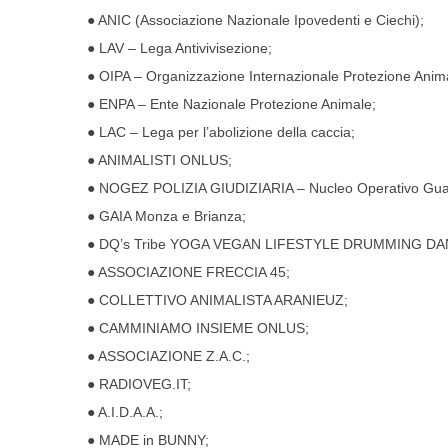
● ANIC (Associazione Nazionale Ipovedenti e Ciechi);
● LAV – Lega Antivivisezione;
● OIPA – Organizzazione Internazionale Protezione Anima
● ENPA – Ente Nazionale Protezione Animale;
● LAC – Lega per l’abolizione della caccia;
● ANIMALISTI ONLUS;
● NOGEZ POLIZIA GIUDIZIARIA – Nucleo Operativo Guar
● GAIA Monza e Brianza;
● DQ’s Tribe YOGA VEGAN LIFESTYLE DRUMMING DA
● ASSOCIAZIONE FRECCIA 45;
● COLLETTIVO ANIMALISTA ARANIEUZ;
● CAMMINIAMO INSIEME ONLUS;
● ASSOCIAZIONE Z.A.C.;
● RADIOVEG.IT;
● A.I.D.A.A.;
● MADE in BUNNY;