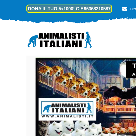
DONA IL TUO 5x1000! C.F.96368210587
ne