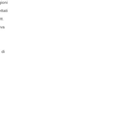
gioni
ttati
tt.
iva
 di