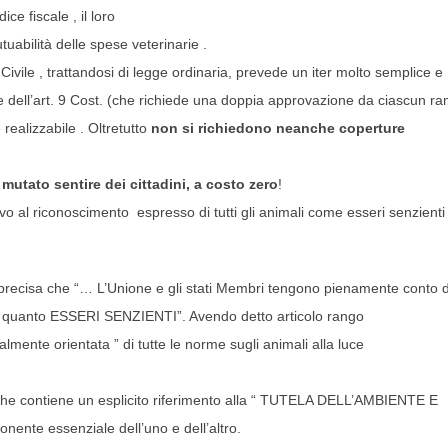
ce fiscale , il loro
abilità delle spese veterinarie .
ivile , trattandosi di legge ordinaria, prevede un iter molto semplice e
ale dell’art. 9 Cost. (che richiede una doppia approvazione da ciascun r
ealizzabile . Oltretutto
non si richiedono neanche coperture
 mutato sentire dei cittadini, a costo zero
!
vo al riconoscimento espresso di tutti gli animali come esseri senzienti
si precisa che “… L’Unione e gli stati Membri tengono pienamente conto d
uanto ESSERI SENZIENTI”. Avendo detto articolo rango
lmente orientata ” di tutte le norme sugli animali alla luce
e , che contiene un esplicito riferimento alla “ TUTELA DELL’AMBIENTE E
nte essenziale dell’uno e dell’altro.