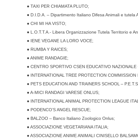
● TAXI PER CHIAMATA PLUTO;
● D.I.D.A. – Dipartimento Italiano Difesa Animali e tutela A
● CHI MI HA VISTO;
● L.O.T.T.A.- Libera Organizzazione Tutela Territorio e An
● IENE VEGANE LA LORO VOCE;
● RUMBA Y RAICES;
● ANIME RANDAGIE;
● CENTRO SPORTIVO CSEN EDUCATIVO NAZIONALE 
● INTERNATIONAL TREE PROTECTION COMMISSION 
● PETS EDUCATION AND TRAINERS SCHOOL – P.E.T.S
● A-MICI RANDAGI VARESE ONLUS;
● INTERNATIONAL ANIMAL PROTECTION LEAGUE ITA
● PODENCO’S ANGEL RESCUE;
● BALZOO – Banco Italiano Zoologico Onlus;
● ASSOCIAZIONE VEGETARIANA ITALIA;
● ASSOCIAZIONE ANIME ANIMALI CINISELLO BALSAM