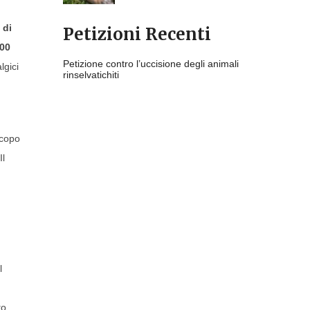
 di
Petizioni Recenti
.00
Petizione contro l’uccisione degli animali
lgici
rinselvatichiti
Scopo
Il
l
to