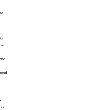
ato
sta
che
 che
ormai
i
ali