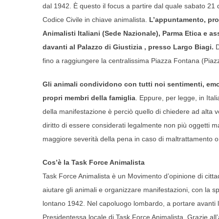
dal 1942. È questo il focus a partire dal quale sabato 21 
Codice Civile in chiave animalista.
L’appuntamento, pro
Animalisti Italiani (Sede Nazionale), Parma Etica e a
davanti al Palazzo di Giustizia , presso Largo Biagi.
D
fino a raggiungere la centralissima Piazza Fontana (Pia
Gli animali condividono con tutti noi sentimenti, emoz
propri membri della famiglia
. Eppure, per legge, in Ita
della manifestazione è perciò quello di chiedere ad alta vo
diritto di essere considerati legalmente non più oggetti
maggiore severità della pena in caso di maltrattamento o 
Cos’è la Task Force Animalista
Task Force Animalista è un Movimento d’opinione di cittadi
aiutare gli animali e organizzare manifestazioni, con la s
lontano 1942. Nel capoluogo lombardo, a portare avanti la 
Presidentessa locale di Task Force Animalista. Grazie al