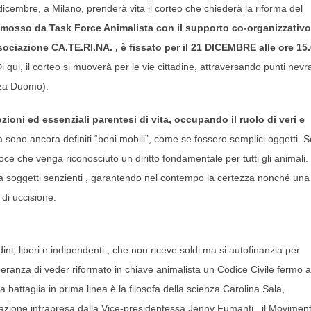
dicembre, a Milano, prenderà vita il corteo che chiederà la riforma del
mosso da Task Force Animalista con il supporto co-organizzativo
ssociazione CA.TE.RI.NA. , è fissato per il 21 DICEMBRE alle ore 15
i qui, il corteo si muoverà per le vie cittadine, attraversando punti nevra
zza Duomo).
ioni ed essenziali parentesi di vita, occupando il ruolo di veri e
lia sono ancora definiti “beni mobili”, come se fossero semplici oggetti. 
ce che venga riconosciuto un diritto fondamentale per tutti gli animali. 
 ma soggetti senzienti , garantendo nel contempo la certezza nonché una
di uccisione.
ni, liberi e indipendenti , che non riceve soldi ma si autofinanzia per
peranza di veder riformato in chiave animalista un Codice Civile fermo a
battaglia in prima linea è la filosofa della scienza Carolina Sala,
l’azione intrapresa dalla Vice-presidentessa Jenny Fumanti , il Movimen