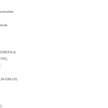
nimalisti;
imali;
CINOFILA;
ITPC;
;
LIA-ONLUS;
O.