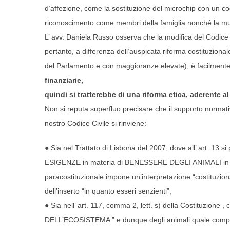
d’affezione, come la sostituzione del microchip con un codi
riconoscimento come membri della famiglia nonché la mutu
L’ avv. Daniela Russo osserva che la modifica del Codice C
pertanto, a differenza dell’auspicata riforma costituzion
del Parlamento e con maggioranze elevate), è facilmente r
finanziarie,
quindi si tratterebbe di una riforma etica, aderente al
Non si reputa superfluo precisare che il supporto normati
nostro Codice Civile si rinviene:
● Sia nel Trattato di Lisbona del 2007, dove all’ art. 13 
ESIGENZE in materia di BENESSERE DEGLI ANIMALI in q
paracostituzionale impone un’interpretazione “costituziona
dell’inserto “in quanto esseri senzienti”;
● Sia nell’ art. 117, comma 2, lett. s) della Costituzion
DELL’ECOSISTEMA ” e dunque degli animali quale compone