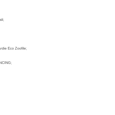
li;
die Eco Zoofile;
NCING;