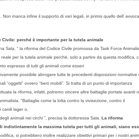
 Non manca infine il supporto di vari legali, in primis quello dell’ avvoc
 Civile: perché è importante per la tutela animale
a Sala, “ la riforma del Codice Civile promossa da Task Force Animali
reale per la tutela animale perché, solo a partire da questa modifica, 
nto espresso di tutti gli animali come esseri
ttivamente possibile abrogare tutte le precedenti disposizioni normative
ali “oggetti” ovvero “beni mobili”. Si tratta di un punto di importanza
ttuata la riforma, infatti, potremo vincere altre battaglie portate avanti 
imalista. “Battaglie come la lotta contro la vivisezione, contro il
 canili lager o,
degli animali nei circhi ”, precisa la dottoressa Sala.
La riforma
 indistintamente la massima tutela per tutti gli animali, siano ess
odifica, si potrebbero inoltre realizzare obiettivi primari per i nostri anim