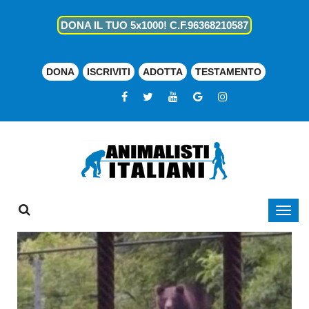
DONA IL TUO 5x1000! C.F.96368210587
DONA
ISCRIVITI
ADOTTA
TESTAMENTO