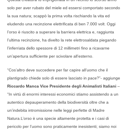
solo per aver rubato del miele ed essersi comportato secondo
la sua natura; scappò la prima volta rischiando la vita ed
eludendo una recinzione elettrificata di ben 7.000 volt. Oggi
l’orso è riuscito a superare la barriera elettrica e, raggiunta
l’ultima recinzione, ha divelto la rete elettrosaldata piegando
l’inferriata dello spessore di 12 millimetri fino a ricavarne
un’apertura sufficiente per scivolare all’esterno.
“Cos’altro deve succedere per far capire all’uomo che il
plantigrado chiede solo di essere lasciato in pace?”- aggiunge
Riccardo Manca Vice Presidente degli Animalisti Italiani
–
“In virtù di enormi interessi economici stiamo assistendo a un
autentico depauperamento della biodiversità oltre che a
un’indebita intromissione nelle leggi perfette di Madre
Natura.L’orso è una specie altamente protetta e i casi di
pericolo per l’uomo sono praticamente inesistenti; siamo noi