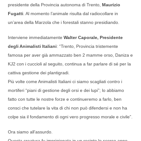
presidente della Provincia autonoma di Trento,
Maurizio
Fugatti
. Al momento l’animale risulta dal radiocollare in
un’area della Marzola che i forestali stanno presidiando.
Interviene immediatamente
Walter Caporale, Presidente
degli Animalisti Italiani
: “Trento, Provincia tristemente
famosa per aver già ammazzato ben 2 mamme orso, Daniza e
KJ2 con i cuccioli al seguito, continua a far parlare di sé per la
cattiva gestione dei plantigradi.
Più volte come Animalisti Italiani ci siamo scagliati contro i
mortiferi “piani di gestione degli orsi e dei lupi”; lo abbiamo
fatto con tutte le nostre forze e continueremo a farlo, ben
consci che tutelare la vita di chi non può difendersi e non ha
colpe sia il fondamento di ogni vero progresso morale e civile”.
Ora siamo all’assurdo.
Questa creatura fu imprigionata in un recinto lo scorso anno