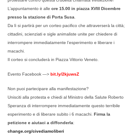
protestare contro questa crudeltà chiamata vivisezione!
L’appuntamento è alle
ore 15.00 in piazza XVIII Dicembre
presso la stazione di Porta Susa
.
Da lì si partirà per un corteo pacifico che attraverserà la città;
cittadini, scienziati e sigle animaliste unite per chiedere di
interrompere immediatamente l’esperimento e liberare i
macachi.
Il corteo si concluderà in Piazza Vittorio Veneto.
Evento Facebook —>
bit.ly/2kjuwsZ
Non puoi partecipare alla manifestazione?
Unisciti alla protesta e chiedi al Ministro della Salute Roberto
Speranza di interrompere immediatamente questo terribile
esperimento e di liberare subito i 6 macachi.
Firma la
petizione e aiutaci a diffonderla
:
change.org/civediamoliberi