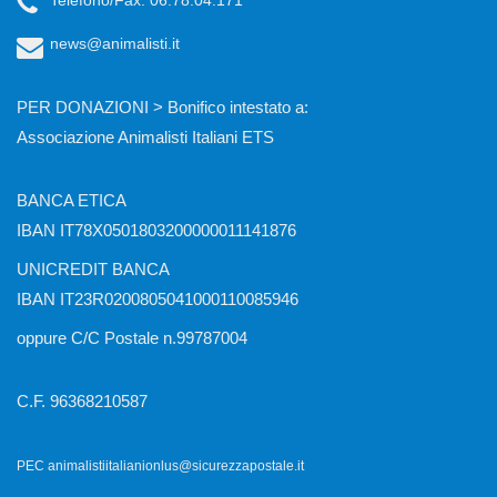
Telefono/Fax: 06.78.04.171
news@animalisti.it
PER DONAZIONI > Bonifico intestato a:
Associazione Animalisti Italiani ETS
BANCA ETICA
IBAN IT78X0501803200000011141876
UNICREDIT BANCA
IBAN IT23R0200805041000110085946
oppure C/C Postale n.99787004
C.F. 96368210587
PEC animalistiitalianionlus@sicurezzapostale.it