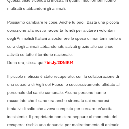
Questa triste vicenda ci mostra in quanti modi orribili l’uomo
maltratti e abbandoni gli animali.
Possiamo cambiare le cose. Anche tu puoi. Basta una piccola
donazione alla nostra
raccolta fondi
per aiutare i volontari
degli Animalisti Italiani a sostenere le spese di mantenimento e
cura degli animali abbandonati, salvati grazie alle continue
attività su tutto il territorio nazionale.
Dona ora, clicca qui
?
bit.ly/2DNIKf4
Il piccolo meticcio è stato recuperato, con la collaborazione di
una squadra di Vigili del Fuoco, e successivamente affidato al
personale del canile comunale. Alcune persone hanno
raccontato che il cane era anche stremato dai numerosi
tentativi di salto che aveva compiuto per cercare un’uscita
inesistente. Il proprietario non c’era neppure al momento del
recupero: rischia una denuncia per maltrattamento di animale.