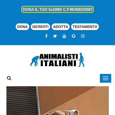
DONA IL TUO 5x1000! C.F.96368210587
DONA
ISCRIVITI
ADOTTA
TESTAMENTO