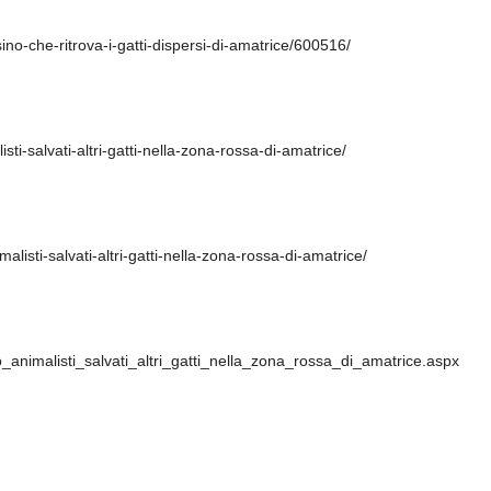
ino-che-ritrova-i-gatti-dispersi-di-amatrice/600516/
ti-salvati-altri-gatti-nella-zona-rossa-di-amatrice/
listi-salvati-altri-gatti-nella-zona-rossa-di-amatrice/
to_animalisti_salvati_altri_gatti_nella_zona_rossa_di_amatrice.aspx