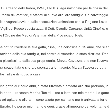
av, Il Guardiano dell’Ombra, WWF, LNDC (Lega nazionale per la difesa del
a rossa di Amatrice, e affidati di nuovo alle loro famiglie. Un salvataggio
riti e vaganti avviato dalle associazioni animaliste con la Regione Lazio,
Vigili del Fuoco specializzati: il Dott. Claudio Carcano, Unità Cinofile, e
 e l’Ordine dei Medici Veterinari della Provincia di Rieti.
 ha potuto rivedere la sua gatta, Sina, una certosina di 15 anni, che si e
tazione della sua famiglia, nel centro di Amatrice, è stata distrutta. Dop
 da piccolissima dalla sua proprietaria, Marzia Cavezza, che non l’aveva 
 era spaventata e si era dispersa tra le macerie. Marzia l’aveva cercata
he Trilly è di nuovo a casa.
 gatta di cinque anni, è stata ritrovata e affidata alla sua padrona, la
a notte – racconta Marina Torreti – ero a letto con mio marito. Le gatte
 ad agitarsi e allora mi sono alzata per calmarle ma è arrivata la forte
atturato. Ho perso mio marito e oggi, grazie all’impegno dei volontari e d