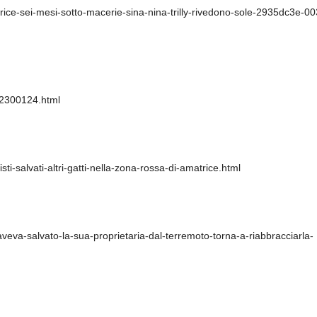
rice-sei-mesi-sotto-macerie-sina-nina-trilly-rivedono-sole-2935dc3e-00
i-2300124.html
sti-salvati-altri-gatti-nella-zona-rossa-di-amatrice.html
eva-salvato-la-sua-proprietaria-dal-terremoto-torna-a-riabbracciarla-