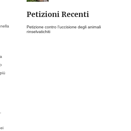
Petizioni Recenti
 nella
Petizione contro l’uccisione degli animali
rinselvatichiti
ra
o
più
,
ei