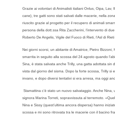
Grazie ai volontari di Animalisti italiani Onlus, Oipa, L
cane), tre gatti sono stati salvati dalle macerie, nella zon
riuscito grazie al progetto per il recupero di animali smar
persona della dott.ssa Rita Zaccherini, l’intervento di due 
Roberto De Angelis, Vigile del Fuoco di Rieti, l’Asl di Rieti
Nei giorni scorsi, un abitante di Amatrice, Pietro Bizzoni,
smarrita in seguito alla scossa del 24 agosto quando l’abi
Sina, è stata salvata anche Trilly, una gatta adottata sin
vista dal giorno del sisma. Dopo la forte scossa, Trilly si
invano, e dopo diversi tentativi si era arresa, ma oggi anc
Stamattina c’è stato un nuovo salvataggio. Anche Nina, una
signora Marina Torreti, sopravvissuta al terremoto. «Quell
Nina e Sissy (quest’ultima ancora dispersa) hanno iniziato
scossa e mi sono ritrovata tra le macerie con il bacino fr