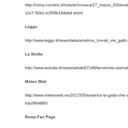
http://roma.corriere.it/notizie/cronaca/17_marzo_03/amat
11e7-92b1-e1f58b14debd.shtml
Leggo
http://www.leggo.it/news/italia/amatrice_trovati_vivi_gatt
La Sicilia
http://www.lasicilia.it/news/salute/67148/terremoto-animali
Meteo Web
http://www.meteoweb.eu/2017/03/amatrice-la-gatta-che-av
foto/864880/
Roma Fan Page