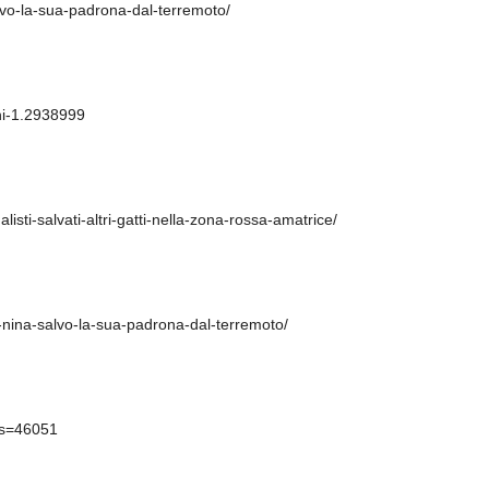
alvo-la-sua-padrona-dal-terremoto/
ani-1.2938999
listi-salvati-altri-gatti-nella-zona-rossa-amatrice/
a-nina-salvo-la-sua-padrona-dal-terremoto/
ews=46051