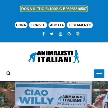
DONA IL TUO 5x1000! C.F.96368210587
DONA
ISCRIVITI
ADOTTA
TESTAMENTO