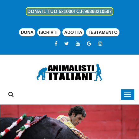
DONA IL TUO 5x1000! C.F.96368210587
DONA
ISCRIVITI
ADOTTA
TESTAMENTO