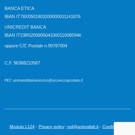
BANCA ETICA
IBAN IT78X0501803200000011141876
UNICREDIT BANCA
IBAN IT23R0200805041000110085946
oppure C/C Postale n.99787004
C.F. 96368210587
PEC animalistiitalianionlus@sicurezzapostale.it
Modulo L124
-
Privacy policy
:
rpd@animalisti.it
-
Credits