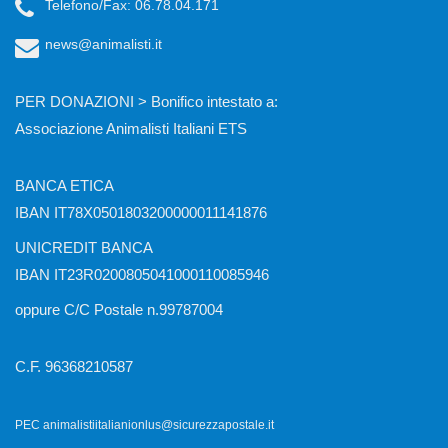
Telefono/Fax: 06.78.04.171
news@animalisti.it
PER DONAZIONI > Bonifico intestato a:
Associazione Animalisti Italiani ETS
BANCA ETICA
IBAN IT78X0501803200000011141876
UNICREDIT BANCA
IBAN IT23R0200805041000110085946
oppure C/C Postale n.99787004
C.F. 96368210587
PEC animalistiitalianionlus@sicurezzapostale.it