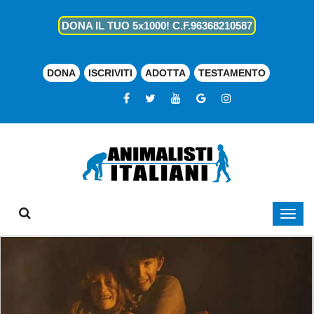
DONA IL TUO 5x1000! C.F.96368210587
DONA
ISCRIVITI
ADOTTA
TESTAMENTO