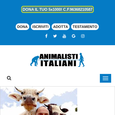
DONA IL TUO 5x1000! C.F.96368210587
DONA
ISCRIVITI
ADOTTA
TESTAMENTO