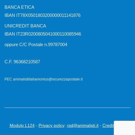
BANCA ETICA
IBAN IT78X0501803200000011141876
UNICREDIT BANCA
IBAN IT23R0200805041000110085946
oppure C/C Postale n.99787004
C.F. 96368210587
PEC animalistiitalianionlus@sicurezzapostale.it
Modulo L124
-
Privacy policy
:
rpd@animalisti.it
-
Credits