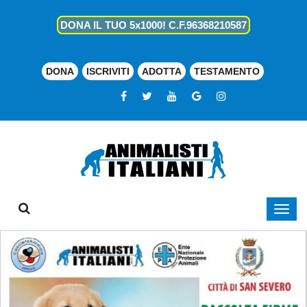
DONA IL TUO 5x1000! C.F.96368210587
DONA
ISCRIVITI
ADOTTA
TESTAMENTO