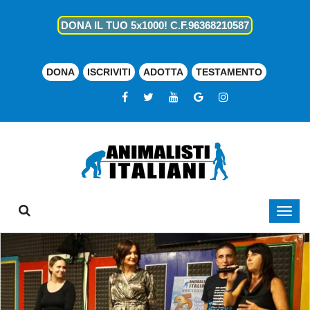
DONA IL TUO 5x1000! C.F.96368210587
DONA
ISCRIVITI
ADOTTA
TESTAMENTO