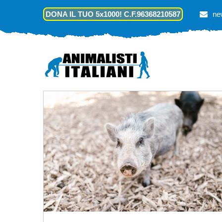
DONA IL TUO 5x1000! C.F.96368210587
ne