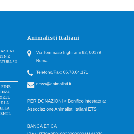
Animalisti Italiani
IAZIONI
Via Tommaso Inghirami 82, 00179
TIN E
Roma
LTURA SU
Telefono/Fax: 06.78.04.171
news@animalisti.it
 FINE.
SENZA
ORTI.
PER DONAZIONI > Bonifico intestato a:
DE LA
DELLA
Associazione Animalisti Italiani ETS
ENTI.
BANCA ETICA