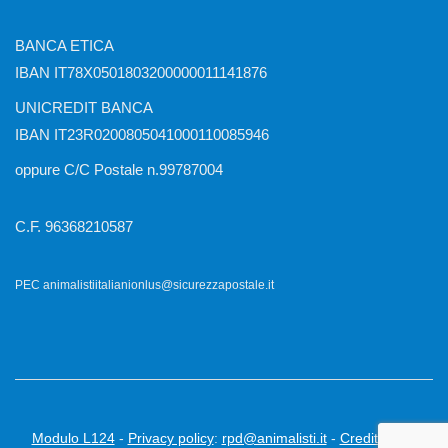
BANCA ETICA
IBAN IT78X0501803200000011141876
UNICREDIT BANCA
IBAN IT23R0200805041000110085946
oppure C/C Postale n.99787004
C.F. 96368210587
PEC animalistiitalianionlus@sicurezzapostale.it
Modulo L124
-
Privacy policy
:
rpd@animalisti.it
-
Credits