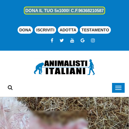
DONA IL TUO 5x1000! C.F.96368210587
DONA
ISCRIVITI
ADOTTA
TESTAMENTO