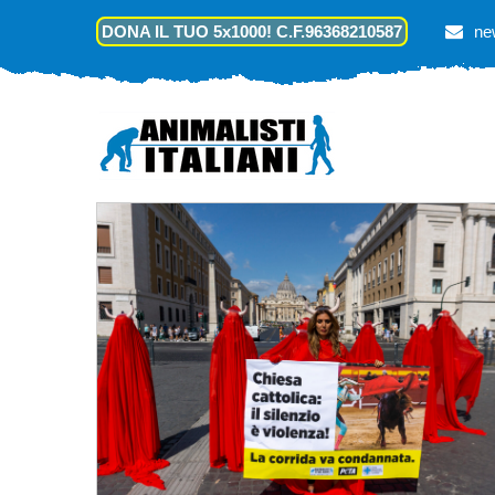
DONA IL TUO 5x1000! C.F.96368210587
ne