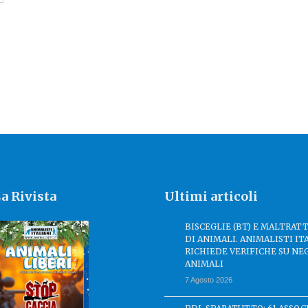
a Rivista
Ultimi articoli
BISCEGLIE (BT) E MALTRA
DI ANIMALI. ANIMALISTI IT
RICHIEDE VERIFICHE SU NE
ANIMALI
7 Agosto 2026