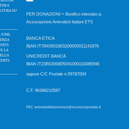
IAZIONI
TIN E
LTURA SU
PER DONAZIONI > Bonifico intestato a:
Associazione Animalisti Italiani ETS
 FINE.
BANCA ETICA
SENZA
ORTI.
IBAN IT78X0501803200000011141876
DE LA
DELLA
UNICREDIT BANCA
ENTI.
IBAN IT23R0200805041000110085946
oppure C/C Postale n.99787004
C.F. 96368210587
PEC animalistiitalianionlus@sicurezzapostale.it