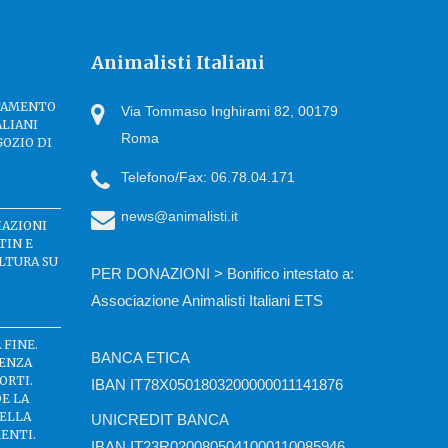
Animalisti Italiani
TTAMENTO
Via Tommaso Inghirami 82, 00179
ALIANI
Roma
GOZIO DI
Telefono/Fax: 06.78.04.171
news@animalisti.it
IAZIONI
TIN E
LTURA SU
PER DONAZIONI > Bonifico intestato a:
Associazione Animalisti Italiani ETS
 FINE.
BANCA ETICA
SENZA
ORTI.
IBAN IT78X0501803200000011141876
DE LA
DELLA
UNICREDIT BANCA
ENTI.
IBAN IT23R0200805041000110085946