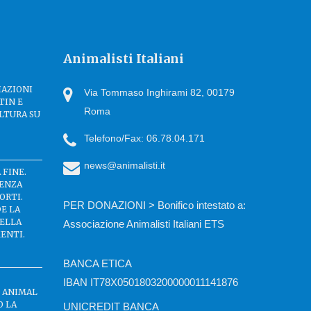
Animalisti Italiani
IAZIONI
Via Tommaso Inghirami 82, 00179
TIN E
Roma
LTURA SU
Telefono/Fax: 06.78.04.171
news@animalisti.it
 FINE.
SENZA
ORTI.
PER DONAZIONI > Bonifico intestato a:
DE LA
DELLA
Associazione Animalisti Italiani ETS
ENTI.
BANCA ETICA
IBAN IT78X0501803200000011141876
C ANIMAL
O LA
UNICREDIT BANCA