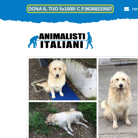
DONA IL TUO 5x1000! C.F.96368210587
ne