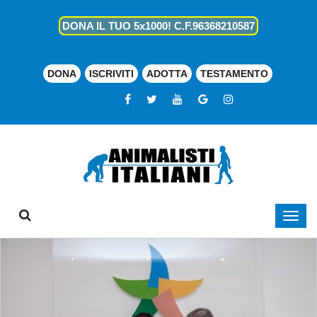
DONA IL TUO 5x1000! C.F.96368210587
DONA
ISCRIVITI
ADOTTA
TESTAMENTO