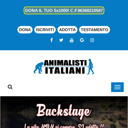
DONA IL TUO 5x1000! C.F.96368210587
DONA
ISCRIVITI
ADOTTA
TESTAMENTO