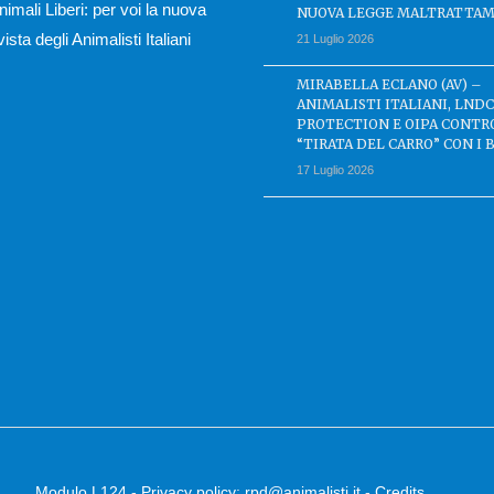
nimali Liberi: per voi la nuova
NUOVA LEGGE MALTRATTAM
ivista degli Animalisti Italiani
21 Luglio 2026
MIRABELLA ECLANO (AV) –
ANIMALISTI ITALIANI, LND
PROTECTION E OIPA CONTR
“TIRATA DEL CARRO” CON I 
17 Luglio 2026
Modulo L124
-
Privacy policy
:
rpd@animalisti.it
-
Credits