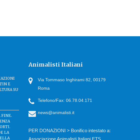
Animalisti Italiani
IAZIONI
Via Tommaso Inghirami 82, 00179
TIN E
Roma
LTURA SU
Telefono/Fax: 06.78.04.171
news@animalisti.it
 FINE.
SENZA
ORTI.
PER DONAZIONI > Bonifico intestato a:
DE LA
DELLA
Associazione Animalisti Italiani ETS