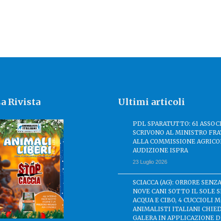
a Rivista
Ultimi articoli
PDL SPARATUTTO: 61 ASSOC
SCRIVONO AL MINISTRO FRA
ALLA COMMISSIONE AGRICO
AUDIZIONE ISPRA
23 Luglio 2026
SCIACCA (AG): ORRORE SENZA
NOVE CANI SOTTO IL SOLE 
ACQUA E CIBO, 4 CUCCIOLI M
ANIMALISTI ITALIANI CHIE
GALERA IN APPLICAZIONE 