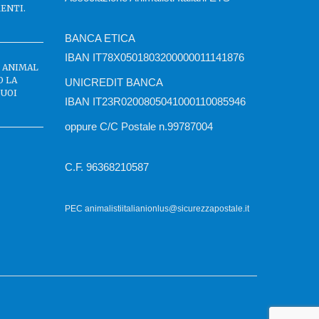
ENTI.
BANCA ETICA
IBAN IT78X0501803200000011141876
C ANIMAL
O LA
UNICREDIT BANCA
BUOI
IBAN IT23R0200805041000110085946
oppure C/C Postale n.99787004
C.F. 96368210587
PEC animalistiitalianionlus@sicurezzapostale.it