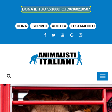
DONA IL TUO 5x1000! C.F.96368210587
DONA
ISCRIVITI
ADOTTA
TESTAMENTO