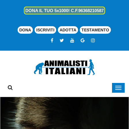
DONA IL TUO 5x1000! C.F.96368210587
DONA
ISCRIVITI
ADOTTA
TESTAMENTO