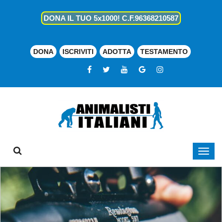
DONA IL TUO 5x1000! C.F.96368210587
DONA
ISCRIVITI
ADOTTA
TESTAMENTO