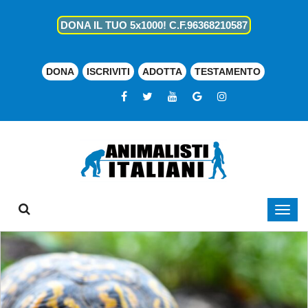
DONA IL TUO 5x1000! C.F.96368210587
DONA
ISCRIVITI
ADOTTA
TESTAMENTO