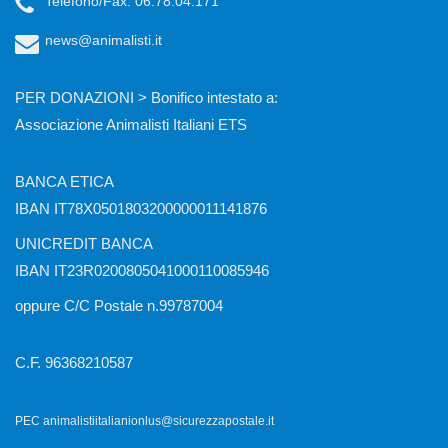
Telefono/Fax: 06.78.04.171
news@animalisti.it
PER DONAZIONI > Bonifico intestato a:
Associazione Animalisti Italiani ETS
BANCA ETICA
IBAN IT78X0501803200000011141876
UNICREDIT BANCA
IBAN IT23R0200805041000110085946
oppure C/C Postale n.99787004
C.F. 96368210587
PEC animalistiitalianionlus@sicurezzapostale.it