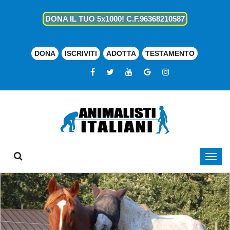
DONA IL TUO 5x1000! C.F.96368210587
DONA
ISCRIVITI
ADOTTA
TESTAMENTO