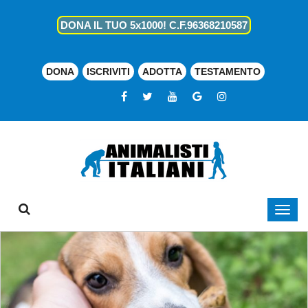
DONA IL TUO 5x1000! C.F.96368210587
DONA
ISCRIVITI
ADOTTA
TESTAMENTO