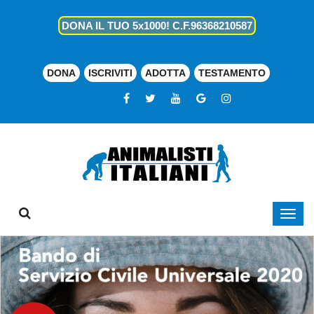
DONA IL TUO 5x1000! C.F.96368210587
DONA
ISCRIVITI
ADOTTA
TESTAMENTO