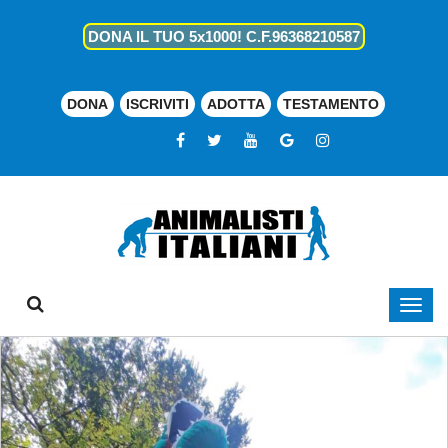
DONA IL TUO 5x1000! C.F.96368210587
DONA
ISCRIVITI
ADOTTA
TESTAMENTO