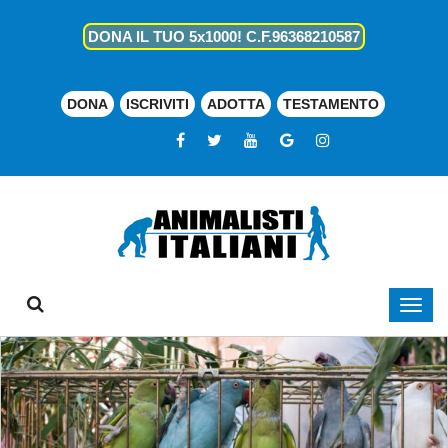
DONA IL TUO 5x1000! C.F.96368210587
DONA
ISCRIVITI
ADOTTA
TESTAMENTO