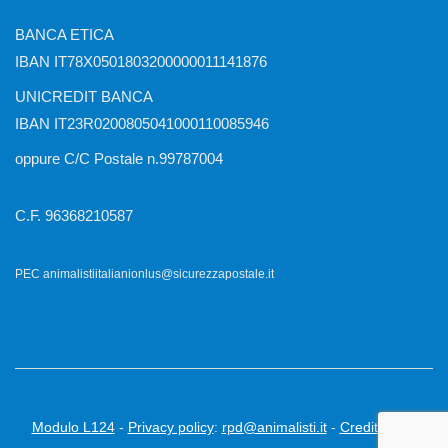
BANCA ETICA
IBAN IT78X0501803200000011141876
UNICREDIT BANCA
IBAN IT23R0200805041000110085946
oppure C/C Postale n.99787004
C.F. 96368210587
PEC animalistiitalianionlus@sicurezzapostale.it
Modulo L124
-
Privacy policy
:
rpd@animalisti.it
-
Credits