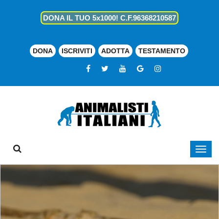
DONA IL TUO 5x1000! C.F.96368210587
DONA
ISCRIVITI
ADOTTA
TESTAMENTO