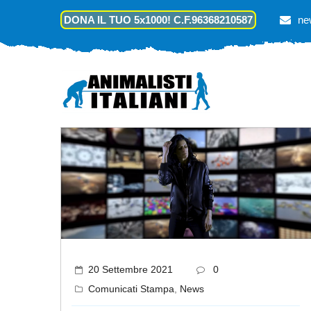
DONA IL TUO 5x1000! C.F.96368210587
ne
20 Settembre 2021
0
Comunicati Stampa
,
News