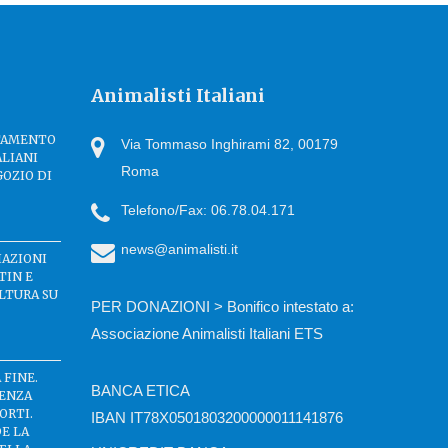
Animalisti Italiani
TTAMENTO
Via Tommaso Inghirami 82, 00179
ALIANI
Roma
GOZIO DI
Telefono/Fax: 06.78.04.171
news@animalisti.it
IAZIONI
TIN E
LTURA SU
PER DONAZIONI > Bonifico intestato a:
Associazione Animalisti Italiani ETS
 FINE.
BANCA ETICA
SENZA
ORTI.
IBAN IT78X0501803200000011141876
DE LA