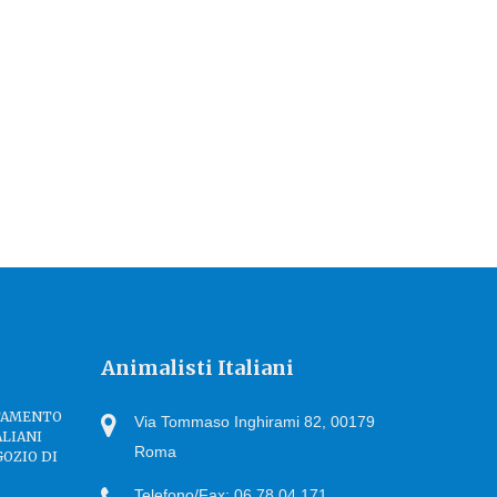
Animalisti Italiani
TTAMENTO
Via Tommaso Inghirami 82, 00179
ALIANI
Roma
GOZIO DI
Telefono/Fax: 06.78.04.171