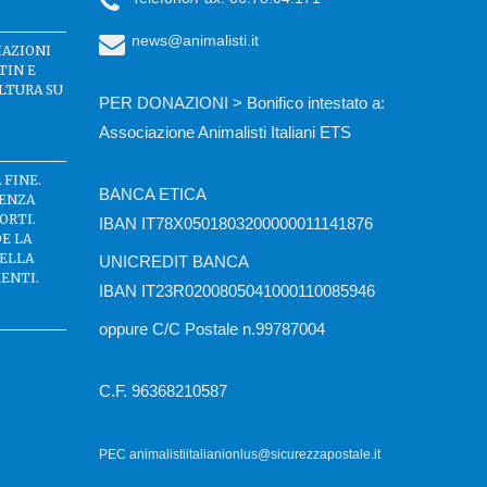
news@animalisti.it
IAZIONI
TIN E
LTURA SU
PER DONAZIONI > Bonifico intestato a:
Associazione Animalisti Italiani ETS
 FINE.
BANCA ETICA
SENZA
ORTI.
IBAN IT78X0501803200000011141876
DE LA
DELLA
UNICREDIT BANCA
ENTI.
IBAN IT23R0200805041000110085946
oppure C/C Postale n.99787004
C.F. 96368210587
PEC animalistiitalianionlus@sicurezzapostale.it