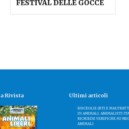
FESTIVAL DELLE GOCCE
a Rivista
Ultimi articoli
BISCEGLIE (BT) E MALTRA
DI ANIMALI. ANIMALISTI IT
RICHIEDE VERIFICHE SU NE
ANIMALI