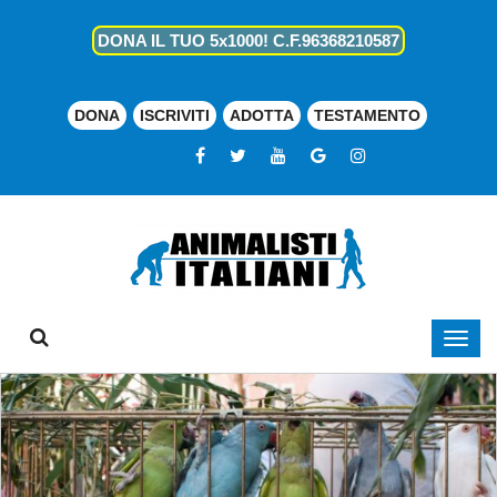
DONA IL TUO 5x1000! C.F.96368210587
DONA
ISCRIVITI
ADOTTA
TESTAMENTO