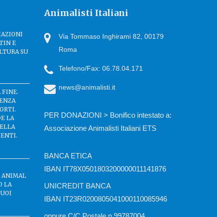
Animalisti Italiani
IAZIONI
Via Tommaso Inghirami 82, 00179
TIN E
Roma
LTURA SU
Telefono/Fax: 06.78.04.171
news@animalisti.it
 FINE.
SENZA
ORTI.
PER DONAZIONI > Bonifico intestato a:
DE LA
DELLA
Associazione Animalisti Italiani ETS
ENTI.
BANCA ETICA
IBAN IT78X0501803200000011141876
C ANIMAL
O LA
UNICREDIT BANCA
BUOI
IBAN IT23R0200805041000110085946
oppure C/C Postale n.99787004