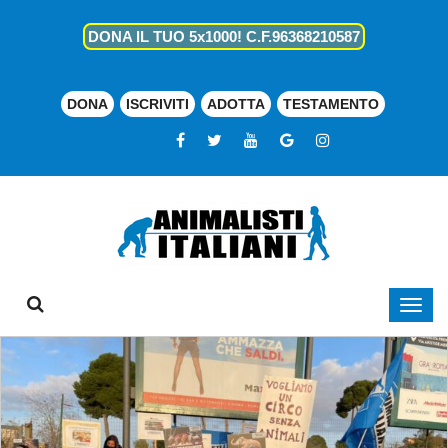
DONA IL TUO 5x1000! C.F.96368210587
DONA
ISCRIVITI
ADOTTA
TESTAMENTO