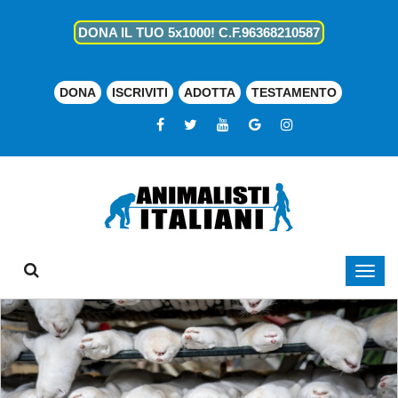
DONA IL TUO 5x1000! C.F.96368210587
DONA
ISCRIVITI
ADOTTA
TESTAMENTO