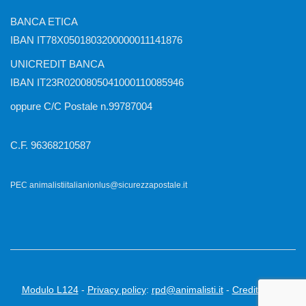
BANCA ETICA
IBAN IT78X0501803200000011141876
UNICREDIT BANCA
IBAN IT23R0200805041000110085946
oppure C/C Postale n.99787004
C.F. 96368210587
PEC animalistiitalianionlus@sicurezzapostale.it
Modulo L124
-
Privacy policy
:
rpd@animalisti.it
-
Credits