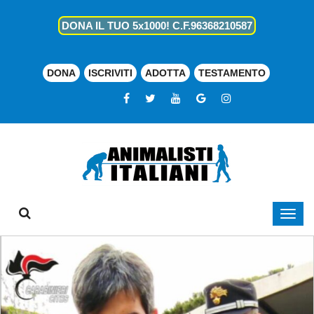
DONA IL TUO 5x1000! C.F.96368210587
DONA
ISCRIVITI
ADOTTA
TESTAMENTO