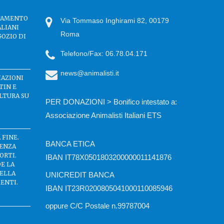
TTAMENTO
Via Tommaso Inghirami 82, 00179
ALIANI
Roma
GOZIO DI
Telefono/Fax: 06.78.04.171
news@animalisti.it
IAZIONI
TIN E
LTURA SU
PER DONAZIONI > Bonifico intestato a:
Associazione Animalisti Italiani ETS
 FINE.
BANCA ETICA
SENZA
ORTI.
IBAN IT78X0501803200000011141876
DE LA
DELLA
UNICREDIT BANCA
ENTI.
IBAN IT23R0200805041000110085946
oppure C/C Postale n.99787004