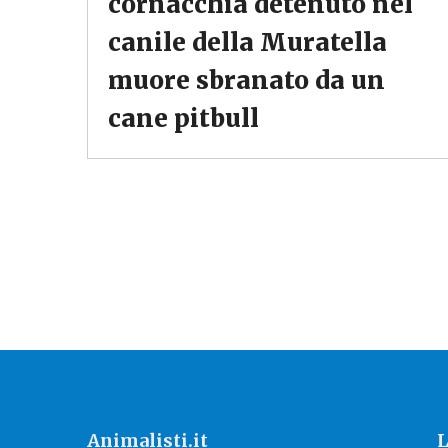
cornacchia detenuto nel
canile della Muratella
muore sbranato da un
cane pitbull
Animalisti.it
L