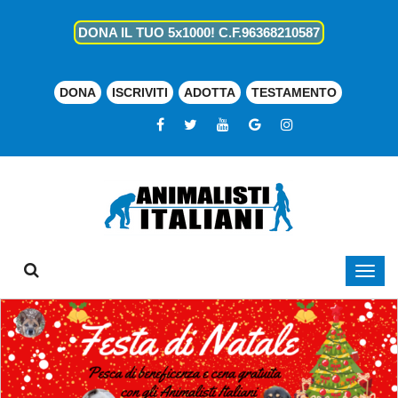
DONA IL TUO 5x1000! C.F.96368210587
DONA
ISCRIVITI
ADOTTA
TESTAMENTO