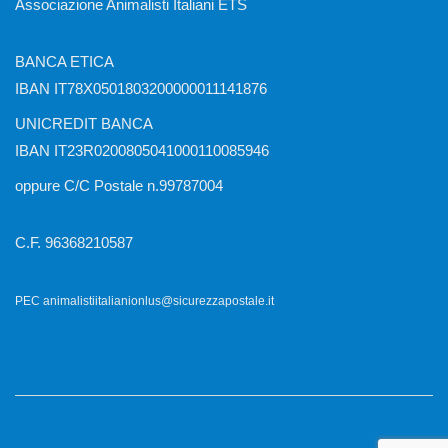
Associazione Animalisti Italiani ETS
BANCA ETICA
IBAN IT78X0501803200000011141876
UNICREDIT BANCA
IBAN IT23R0200805041000110085946
oppure C/C Postale n.99787004
C.F. 96368210587
PEC animalistiitalianionlus@sicurezzapostale.it