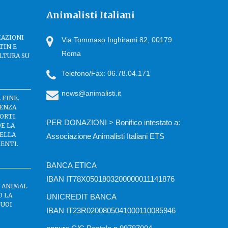
Animalisti Italiani
IAZIONI
Via Tommaso Inghirami 82, 00179
TIN E
Roma
LTURA SU
Telefono/Fax: 06.78.04.171
news@animalisti.it
 FINE.
SENZA
ORTI.
PER DONAZIONI > Bonifico intestato a:
DE LA
DELLA
Associazione Animalisti Italiani ETS
ENTI.
BANCA ETICA
IBAN IT78X0501803200000011141876
C ANIMAL
O LA
UNICREDIT BANCA
BUOI
IBAN IT23R0200805041000110085946