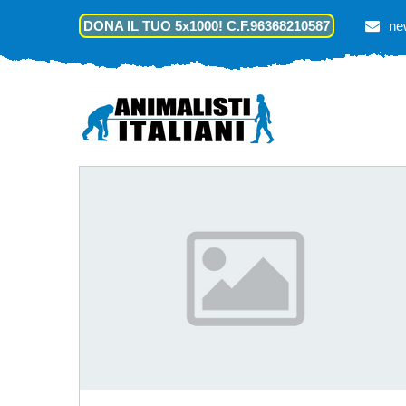
DONA IL TUO 5x1000! C.F.96368210587
ne