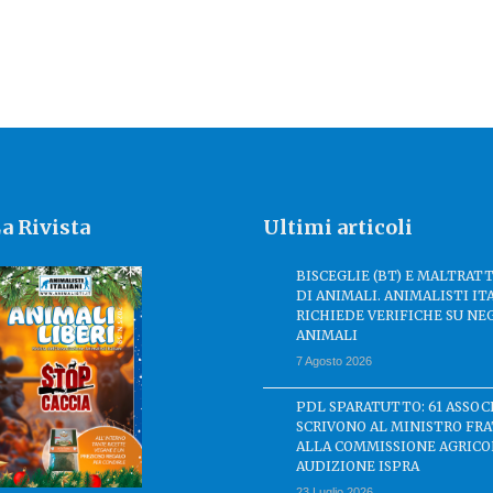
a Rivista
Ultimi articoli
BISCEGLIE (BT) E MALTRA
DI ANIMALI. ANIMALISTI IT
RICHIEDE VERIFICHE SU NE
ANIMALI
7 Agosto 2026
PDL SPARATUTTO: 61 ASSOC
SCRIVONO AL MINISTRO FRA
ALLA COMMISSIONE AGRICO
AUDIZIONE ISPRA
23 Luglio 2026