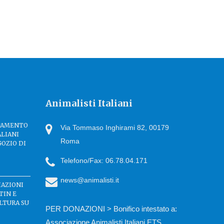
Animalisti Italiani
TTAMENTO
Via Tommaso Inghirami 82, 00179
ALIANI
Roma
GOZIO DI
Telefono/Fax: 06.78.04.171
news@animalisti.it
IAZIONI
TIN E
LTURA SU
PER DONAZIONI > Bonifico intestato a:
Associazione Animalisti Italiani ETS