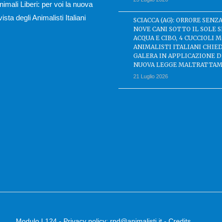
nimali Liberi: per voi la nuova
ivista degli Animalisti Italiani
SCIACCA (AG): ORRORE SENZA
NOVE CANI SOTTO IL SOLE 
ACQUA E CIBO, 4 CUCCIOLI M
ANIMALISTI ITALIANI CHIE
GALERA IN APPLICAZIONE 
NUOVA LEGGE MALTRATTAM
21 Luglio 2026
Modulo L124
-
Privacy policy
:
rpd@animalisti.it
-
Credits