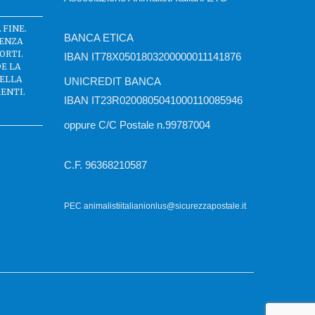
 FINE.
BANCA ETICA
SENZA
ORTI.
IBAN IT78X0501803200000011141876
DE LA
DELLA
UNICREDIT BANCA
ENTI.
IBAN IT23R0200805041000110085946
oppure C/C Postale n.99787004
C.F. 96368210587
PEC animalistiitalianionlus@sicurezzapostale.it