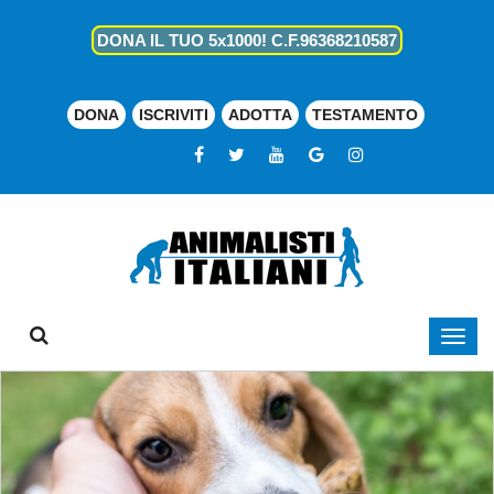
DONA IL TUO 5x1000! C.F.96368210587
DONA
ISCRIVITI
ADOTTA
TESTAMENTO