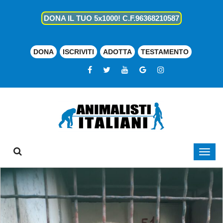
DONA IL TUO 5x1000! C.F.96368210587
DONA
ISCRIVITI
ADOTTA
TESTAMENTO