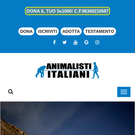
DONA IL TUO 5x1000! C.F.96368210587
DONA
ISCRIVITI
ADOTTA
TESTAMENTO