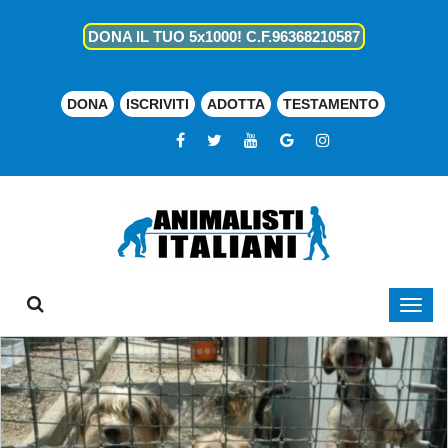
DONA IL TUO 5x1000! C.F.96368210587
DONA
ISCRIVITI
ADOTTA
TESTAMENTO