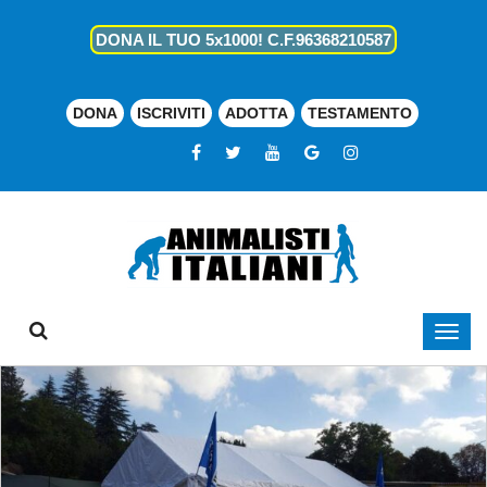
DONA IL TUO 5x1000! C.F.96368210587
DONA
ISCRIVITI
ADOTTA
TESTAMENTO