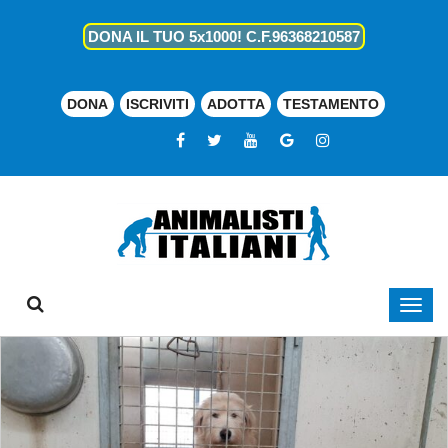
DONA IL TUO 5x1000! C.F.96368210587
DONA
ISCRIVITI
ADOTTA
TESTAMENTO