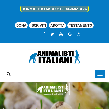
DONA IL TUO 5x1000! C.F.96368210587
DONA
ISCRIVITI
ADOTTA
TESTAMENTO