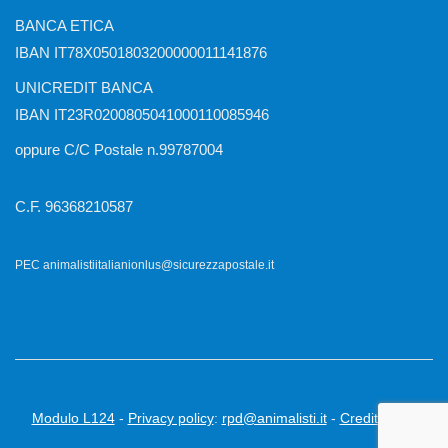
BANCA ETICA
IBAN IT78X0501803200000011141876
UNICREDIT BANCA
IBAN IT23R0200805041000110085946
oppure C/C Postale n.99787004
C.F. 96368210587
PEC animalistiitalianionlus@sicurezzapostale.it
Modulo L124
-
Privacy policy
:
rpd@animalisti.it
-
Credits