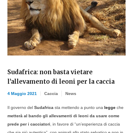
Sudafrica: non basta vietare
l’allevamento di leoni per la caccia
4 Maggio 2021
Caccia
News
Il governo del
Sudafrica
sta mettendo a punto una
legge
che
metterà al bando gli allevamenti di leoni da usare come
prede per i cacciatori
, in favore di “un’esperienza di caccia
che sia più autentica”, con animali allo stato selvatico e non in