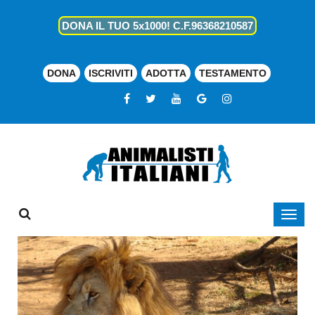
DONA IL TUO 5x1000! C.F.96368210587
DONA
ISCRIVITI
ADOTTA
TESTAMENTO