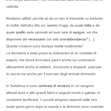
cattività.
Restiamo allibiti, perché se da un lato si intravede un barlume
di civiltà, dall’altro Ma voi,
uomini
d’oggi, da quale
follia
e da
quale
assillo
siete spronati ad aver sete di
sangue
, voi che
disponete del
necessario
con tale
sovrabbondanza
? […]
Queste creature sono dunque
morte
inutilmente!”
La decisione è stata presa su indicazioni di un comitato di
esperti, che dovrà formulare pareri anche sui controversi
allevamenti anche di elefanti, rinoceronti e leopardi, usati per
la caccia ma anche per il mercato degli animali domestici.
In Sudafrica vi sono
centinaia di strutture
in cui vengono
allevati leoni e altri grandi felini in angusti recinti e gabbie, in
condizioni terrificanti. I cuccioli vengono separati dalle loro
madri pochi giorni dopo la nascita e le femmine sono costrette