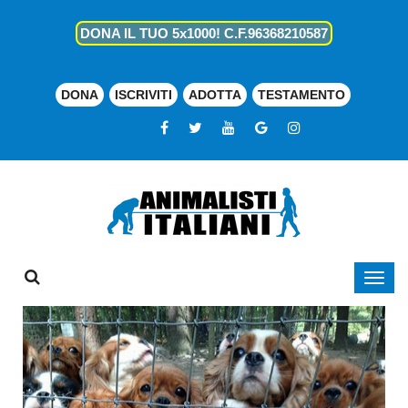
DONA IL TUO 5x1000! C.F.96368210587
DONA
ISCRIVITI
ADOTTA
TESTAMENTO